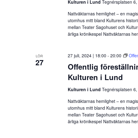
Kulturen i Lund
Tegnérsplatsen 6,
Nattväktarnas hemlighet – en magisk
utomhus mitt bland Kulturens histor
mellan Teater Sagohuset och Kulture
årliga krönikespel Nattväktarnas he
27 juli, 2024 | 18:00
-
20:00
Offe
LÖR
27
Offentlig föreställn
Kulturen i Lund
Kulturen i Lund
Tegnérsplatsen 6,
Nattväktarnas hemlighet – en magisk
utomhus mitt bland Kulturens histor
mellan Teater Sagohuset och Kulture
årliga krönikespel Nattväktarnas he