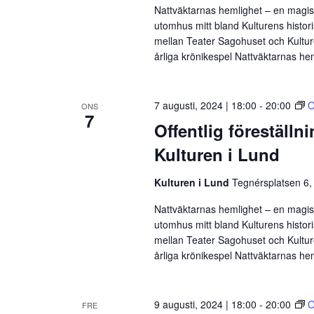
Nattväktarnas hemlighet – en magisk
utomhus mitt bland Kulturens histor
mellan Teater Sagohuset och Kulture
årliga krönikespel Nattväktarnas he
7 augusti, 2024 | 18:00
-
20:00
O
ONS
7
Offentlig föreställn
Kulturen i Lund
Kulturen i Lund
Tegnérsplatsen 6,
Nattväktarnas hemlighet – en magisk
utomhus mitt bland Kulturens histor
mellan Teater Sagohuset och Kulture
årliga krönikespel Nattväktarnas he
9 augusti, 2024 | 18:00
-
20:00
O
FRE