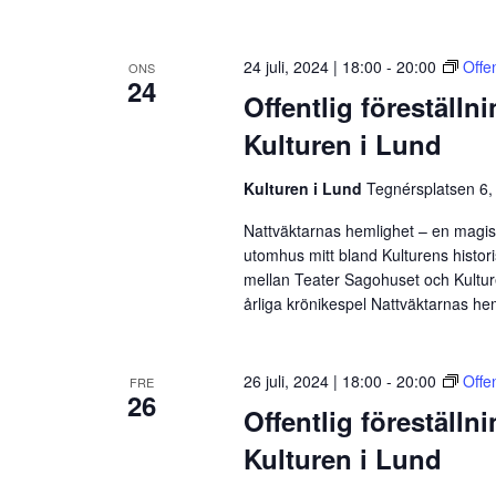
24 juli, 2024 | 18:00
-
20:00
Offe
ONS
24
Offentlig föreställn
Kulturen i Lund
Kulturen i Lund
Tegnérsplatsen 6,
Nattväktarnas hemlighet – en magisk
utomhus mitt bland Kulturens histor
mellan Teater Sagohuset och Kulture
årliga krönikespel Nattväktarnas he
26 juli, 2024 | 18:00
-
20:00
Offe
FRE
26
Offentlig föreställn
Kulturen i Lund