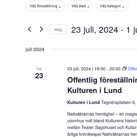
Views
efter
Välj föreställning ↓
Välj stad ↓
Välj kategori ↓
Filter
Ändring
Navigation
Evenemang
av
efter
någon
nyckelord.
23 juli, 2024
 - 
1 
Idag
av
formulärsinmatningarna
Välj
kommer
datum.
juli 2024
att
orsaka
listan
23 juli, 2024 | 18:00
-
20:00
Offe
TIS
med
23
Offentlig föreställn
evenemang
att
Kulturen i Lund
uppdatera
med
Kulturen i Lund
Tegnérsplatsen 6,
filtrerade
Nattväktarnas hemlighet – en magisk
resultat.
utomhus mitt bland Kulturens histor
mellan Teater Sagohuset och Kulture
årliga krönikespel Nattväktarnas he