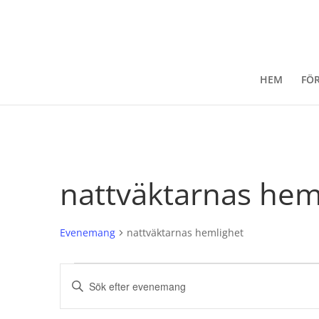
HEM
FÖ
nattväktarnas hem
Evenemang
nattväktarnas hemlighet
Evenemang
Evenemang
Ange
Search
nyckelord.
and
Sök