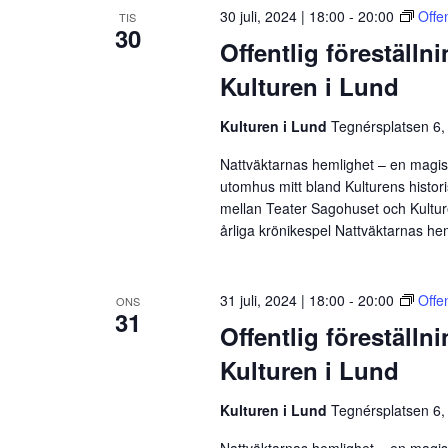
30 juli, 2024 | 18:00
-
20:00
Offe
TIS
30
Offentlig föreställn
Kulturen i Lund
Kulturen i Lund
Tegnérsplatsen 6,
Nattväktarnas hemlighet – en magisk
utomhus mitt bland Kulturens histor
mellan Teater Sagohuset och Kulture
årliga krönikespel Nattväktarnas he
31 juli, 2024 | 18:00
-
20:00
Offe
ONS
31
Offentlig föreställn
Kulturen i Lund
Kulturen i Lund
Tegnérsplatsen 6,