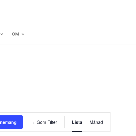
OM
Evenemang
vynavigering
venemang
Göm Filter
Lista
Månad