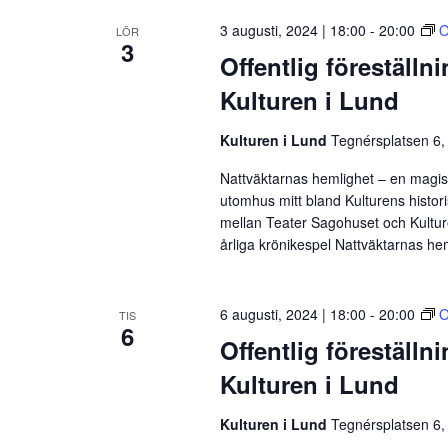
3 augusti, 2024 | 18:00
-
20:00
O
LÖR
3
Offentlig föreställn
Kulturen i Lund
Kulturen i Lund
Tegnérsplatsen 6,
Nattväktarnas hemlighet – en magisk
utomhus mitt bland Kulturens histor
mellan Teater Sagohuset och Kulture
årliga krönikespel Nattväktarnas he
6 augusti, 2024 | 18:00
-
20:00
O
TIS
6
Offentlig föreställn
Kulturen i Lund
Kulturen i Lund
Tegnérsplatsen 6,