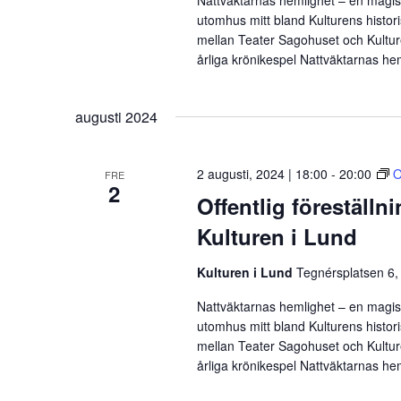
Nattväktarnas hemlighet – en magisk
utomhus mitt bland Kulturens histor
mellan Teater Sagohuset och Kulture
årliga krönikespel Nattväktarnas he
augusti 2024
2 augusti, 2024 | 18:00
-
20:00
O
FRE
2
Offentlig föreställn
Kulturen i Lund
Kulturen i Lund
Tegnérsplatsen 6,
Nattväktarnas hemlighet – en magisk
utomhus mitt bland Kulturens histor
mellan Teater Sagohuset och Kulture
årliga krönikespel Nattväktarnas he