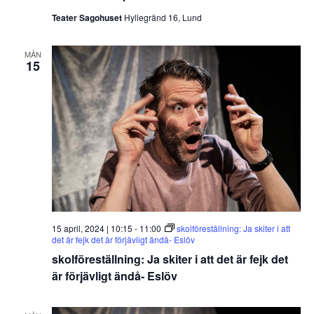
Teater Sagohuset
Hyllegränd 16, Lund
MÅN
15
15 april, 2024 | 10:15
-
11:00
skolföreställning: Ja skiter i att
det är fejk det är förjävligt ändå- Eslöv
skolföreställning: Ja skiter i att det är fejk det
är förjävligt ändå- Eslöv