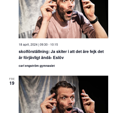
18 april, 2024 | 09:30
-
10:15
skolförställning: Ja skiter i att det äre fejk det
är förjävligt ändå- Eslöv
carl engström gymnasiet
FRE
19