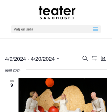
Välj en sida
Evenemang
Evenema
Ev
4/9/2024
 - 
4/20/2024
Sök
Lista
vyn
Search
Visa
Välj
Filter
and
april 2024
datum.
Views
TIS
Navigatio
9