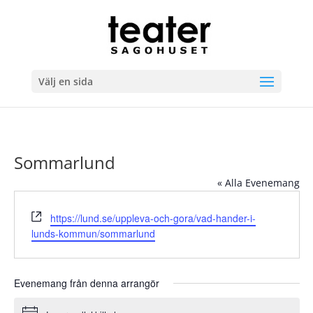
Välj en sida
Sommarlund
« Alla Evenemang
Website
https://lund.se/uppleva-och-gora/vad-hander-i-
lunds-kommun/sommarlund
Evenemang från denna arrangör