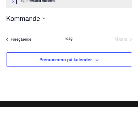
Inga resultat hittades.
Notis
Kommande
Välj
datum.
Idag
Nästa
Evenemang
Föregående
Evene
Prenumerera på kalender