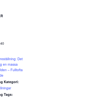
ER
:40
öreställning: Det
ng en massa
lden – Fulltofta
de
g Kategori:
llningar
g Tags: