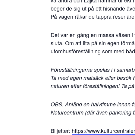
beger de sig ut på ett hisnande äv
På vägen råkar de tappra resenärern
Det var en gång en massa väsen i vä
sluta. Om att lita på sin egen förm
utomhusföreställning som med både
Föreställningarna spelas i i samar
Ta med egen matsäck eller besök Ful
naturen efter föreställningen! Ta på
OBS. Anländ en halvtimme innan före
Naturcentrum (där även parkering f
Biljetter:
https://www.kulturcentra