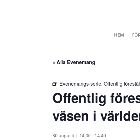
HEM
FÖ
« Alla Evenemang
Evenemangs-serie:
Offentlig förest
Offentlig före
väsen i värld
30 augusti | 14:00
-
14:40