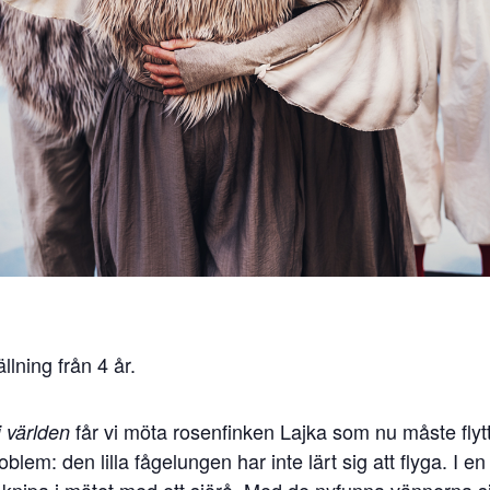
lning från 4 år.
får vi möta rosenfinken Lajka som nu måste fly
 världen
roblem: den lilla fågelungen har inte lärt sig att flyga. I 
 knipa i mötet med ett sjörå. Med de nyfunna vännerna s