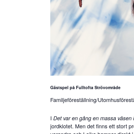
Gästspel på Fulltofta Strövområde
Familjeföreställning/Utomhusförestäl
I
Det var en gång en massa väsen i
jordklotet. Men det finns ett stort p
varandra och Lajka hamnar direkt i