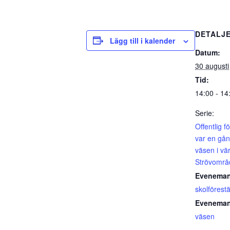
DETALJ
Lägg till i kalender
Datum:
30 augusti
Tid:
14:00 - 14
Serie:
Offentlig f
var en gå
väsen i vär
Strövområ
Eveneman
skolförestä
Eveneman
väsen