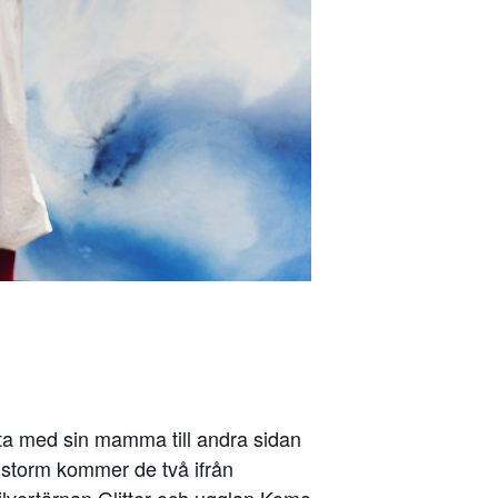
tta med sin mamma till andra sidan
en storm kommer de två ifrån
ilvertärnan Glitter och ugglan Komo