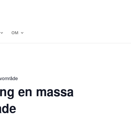
OM
rövområde
gång en massa
åde