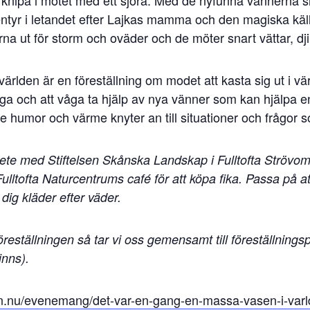
entyr i letandet efter Lajkas mamma och den magiska käl
a ut för storm och oväder och de möter snart vättar, dji
rlden är en föreställning om modet att kasta sig ut i vär
åga och att våga ta hjälp av nya vänner som kan hjälpa e
 humor och värme knyter an till situationer och frågor 
bete med Stiftelsen Skånska Landskap i Fulltofta Strövo
ltofta Naturcentrums café för att köpa fika. Passa på att
 dig kläder efter väder.
ställningen så tar vi oss gemensamt till föreställningspl
inns).
len.nu/evenemang/det-var-en-gang-en-massa-vasen-i-var