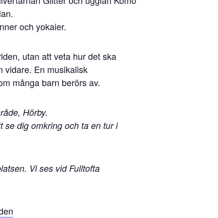
lan.
nner och yokaier.
lden, utan att veta hur det ska
n vidare. En musikalisk
som många barn berörs av.
mråde, Hörby.
 se dig omkring och ta en tur i
atsen. Vi ses vid Fulltofta
lden