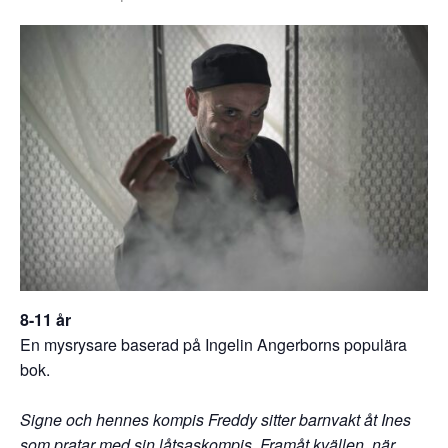
8-11 år
En mysrysare baserad på Ingelin Angerborns populära
bok.
Signe och hennes kompis Freddy sitter barnvakt åt Ines
som pratar med sin låtsaskompis. Framåt kvällen, när