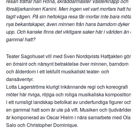
resan träffar han Höna, skräddarmäster Västerknäpp och
försäljarkaninen Kanini. Men ingen vet vart morfars hatt har
tagit vägen.
På sin heltokiga resa får morfar inte bara möta
nya bekantskaper, även minnen från hans barndom dyker
upp. Och kanske finns det viktigare saker här i världen än en
gammal hatt?
Teater Sagohuset vill med Sven Nordqvists Hattjakten göra
en ömsint och närsynt betraktelse över minnen, barndom
och ålderdom i ett lekfullt musikaliskt teater- och
dansäventyr.
Lotta Lagerströms klurigt inkännande regi och koreografi
möter här riviga, röjiga och roliga musikaliska kompositioner
i ett rumsligt landskap befolkat av underfundiga figurer och
en gammal hatt som är ute på vift. Musiken och ljudvärlden
är komponerad av Oscar Hielm i nära samarbete med Ola
Salo och Christopher Dominique.