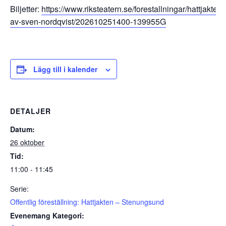
Biljetter:
https://www.riksteatern.se/forestallningar/hattjakten-
av-sven-nordqvist/202610251400-139955G
Lägg till i kalender
DETALJER
Datum:
26 oktober
Tid:
11:00 - 11:45
Serie:
Offentlig föreställning: Hattjakten – Stenungsund
Evenemang Kategori: