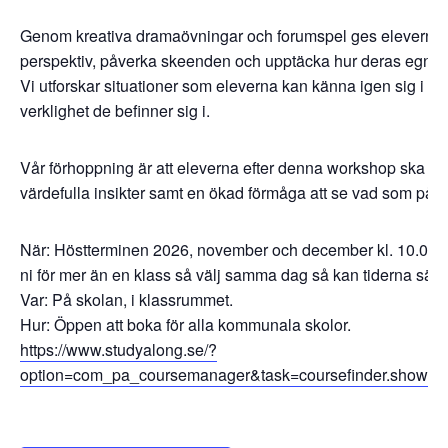
Genom kreativa dramaövningar och forumspel ges eleverna m
perspektiv, påverka skeenden och upptäcka hur deras egna h
Vi utforskar situationer som eleverna kan känna igen sig i oc
verklighet de befinner sig i.
Vår förhoppning är att eleverna efter denna workshop ska få
värdefulla insikter samt en ökad förmåga att se vad som pågår 
När: Höstterminen 2026, november och december kl. 10.00-
ni för mer än en klass så välj samma dag så kan tiderna sätt
Var: På skolan, i klassrummet.
Hur: Öppen att boka för alla kommunala skolor.
https://www.studyalong.se/?
option=com_pa_coursemanager&task=coursefinder.showP