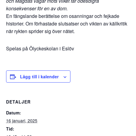
och Magdas vägar möts vilket får ödesdigra
konsekvenser för en av dom.
En fängslande berättelse om osanningar och fejkade
historier. Om förhastade slutsatser och vikten av källkritik
när rykten sprider sig över nätet.
Spelas på Ölyckeskolan i Eslöv
Lägg till i kalender
DETALJER
Datum:
16 januari, 2025
Tid: