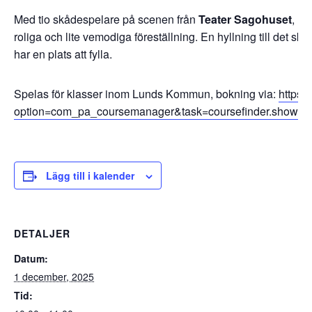
Med tio skådespelare på scenen från
Teater Sagohuset
,
Mo
roliga och lite vemodiga föreställning. En hyllning till det ske
har en plats att fylla.
Spelas för klasser inom Lunds Kommun, bokning via:
https:
option=com_pa_coursemanager&task=coursefinder.showP
Lägg till i kalender
DETALJER
Datum:
1 december, 2025
Tid: