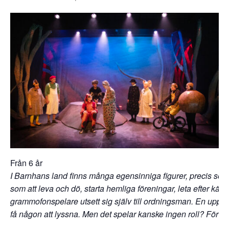
Från 6 år
I Barnhans land finns många egensinniga figurer, precis som i 
som att leva och dö, starta hemliga föreningar, leta efter kä
grammofonspelare utsett sig själv till ordningsman. En uppgift 
få någon att lyssna. Men det spelar kanske ingen roll? För ib