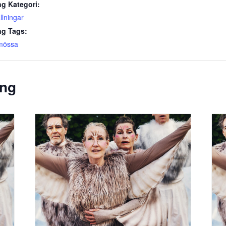
g Kategori:
llningar
g Tags:
 mössa
ang