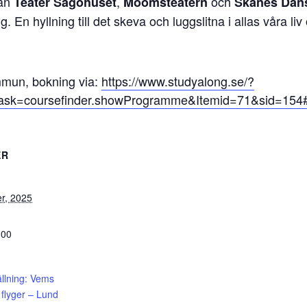
rån
,
och
Teater Sagohuset
Moomsteatern
Skånes Dan
g. En hyllning till det skeva och luggslitna i allas våra li
mmun, bokning via:
https://www.studyalong.se/?
ask=coursefinder.showProgramme&Itemid=71&sid=154
ER
r, 2025
:00
ällning: Vems
 flyger – Lund