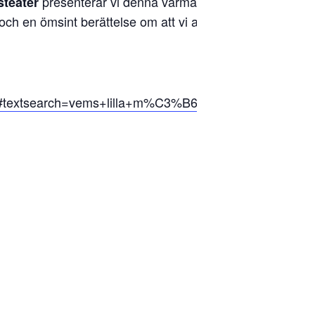
presenterar vi denna varma,
steater
v och en ömsint berättelse om att vi alla
#textsearch=vems+lilla+m%C3%B6ssa