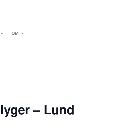
OM
flyger – Lund