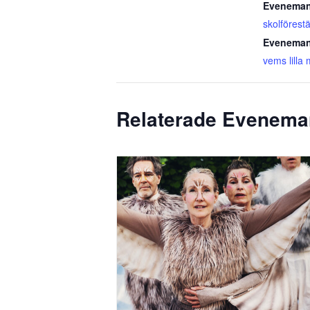
Eveneman
skolförestä
Eveneman
vems lilla
Relaterade Evenem