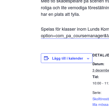
Med tio skådespelare på scenen f
roliga och lite vemodiga föreställnin
har en plats att fylla.
Spelas för klasser inom Lunds Ko
option=com_pa_coursemanager&t
DETALJ
Lägg till i kalender
Datum:
3 decembe
Tid:
10:00 - 11
Serie:
Skolförest
lilla mössa