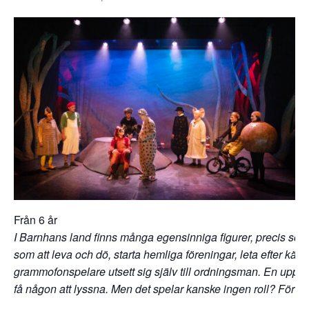
Från 6 år
I Barnhans land finns många egensinniga figurer, precis som i 
som att leva och dö, starta hemliga föreningar, leta efter kä
grammofonspelare utsett sig själv till ordningsman. En uppgift 
få någon att lyssna. Men det spelar kanske ingen roll? För ib