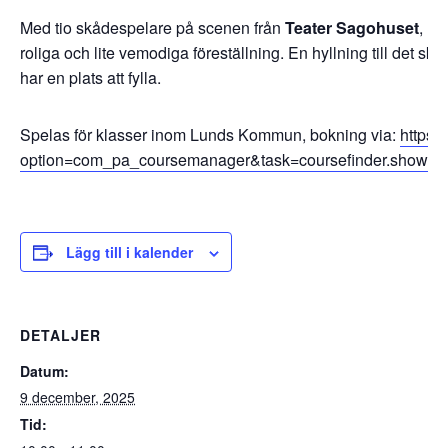
Med tio skådespelare på scenen från
Teater Sagohuset
,
Mo
roliga och lite vemodiga föreställning. En hyllning till det ske
har en plats att fylla.
Spelas för klasser inom Lunds Kommun, bokning via:
https:
option=com_pa_coursemanager&task=coursefinder.showP
Lägg till i kalender
DETALJER
Datum:
9 december, 2025
Tid: