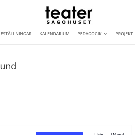
RESTÄLLNINGAR
KALENDARIUM
PEDAGOGIK
PROJEKT
Lund
E
Lista
Månad