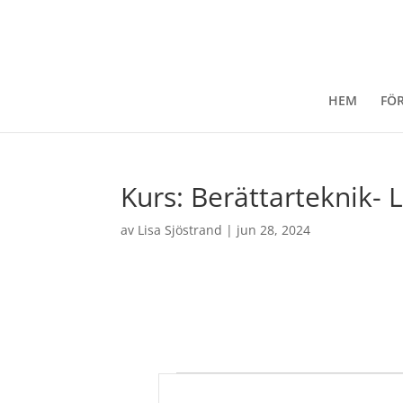
HEM
FÖ
Kurs: Berättarteknik- 
av
Lisa Sjöstrand
|
jun 28, 2024
Evenemang
E