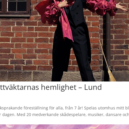
Nattväktarnas hemlighet – Lund
sprakande föreställning för alla, från 7 år! Spelas utomhus mitt b
för dagen. Med 20 medverkande skådespelare, musiker, dansare oc