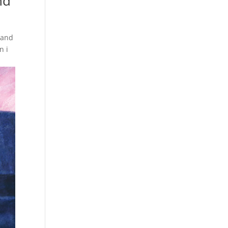
nd
land
n i