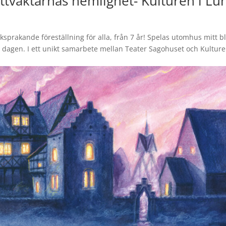
attväktarnas hemlighet- Kulturen i Lu
sprakande föreställning för alla, från 7 år! Spelas utomhus mitt b
r dagen. I ett unikt samarbete mellan Teater Sagohuset och Kulture