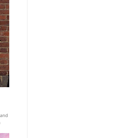
land
h