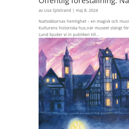
Offentlig föreställning: N
av
Lisa Sjöstrand
|
maj 8, 2024
Nattväktarnas hemlighet – en magisk och musik
Kulturens historiska hus,när museet stängt fö
Lund bjuder vi in publiken till...