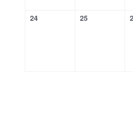
0
0
24
25
evenemang,
evenemang,