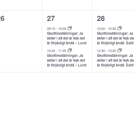
0
2
2
26
27
28
evenemang,
evenemang,
evenemang
09:15
-
10:05
10:00
-
10:50
Skolföreställningar: Ja
Skolföreställningar: Ja
skiter i att det är fejk det
skiter i att det är fejk de
är förjävligt ändå – Lund
är förjävligt ändå- Eslö
10:45
-
11:35
12:30
-
13:20
Skolföreställningar: Ja
Skolföreställningar: Ja
skiter i att det är fejk det
skiter i att det är fejk de
är förjävligt ändå – Lund
är förjävligt ändå- Eslö