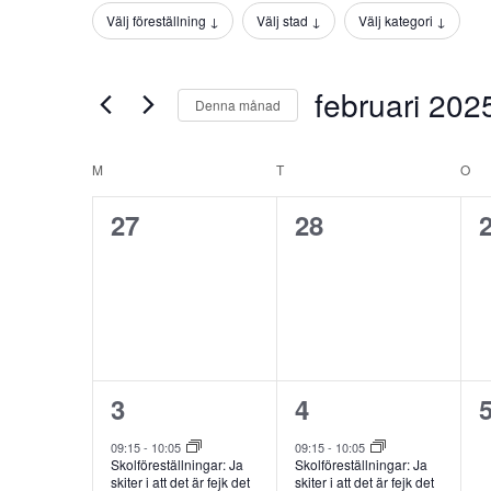
Views
efter
Välj föreställning ↓
Välj stad ↓
Välj kategori ↓
Filter
Ändring
Navigation
Evenemang
av
efter
någon
nyckelord.
februari 202
Denna månad
av
formulärsinmatningarna
Välj
kommer
datum.
Kalender
M
MÅNDAG
T
TISDAG
O
ON
att
av
orsaka
0
0
27
28
Evenemang
listan
evenemang,
evenemang,
med
evenemang
att
uppdatera
med
filtrerade
2
2
3
4
resultat.
evenemang,
evenemang,
09:15
-
10:05
09:15
-
10:05
Skolföreställningar: Ja
Skolföreställningar: Ja
skiter i att det är fejk det
skiter i att det är fejk det