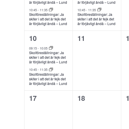
är förjävligt ändå – Lund
är förjävligt ändå – Lund
10:45
-
11:35
10:45
-
11:35
Skolföreställningar: Ja
Skolföreställningar: Ja
skiter i att det är fejk det
skiter i att det är fejk det
är förjävligt ändå – Lund
är förjävligt ändå – Lund
2
0
10
11
evenemang,
evenemang,
09:15
-
10:05
Skolföreställningar: Ja
skiter i att det är fejk det
är förjävligt ändå – Lund
10:45
-
11:35
Skolföreställningar: Ja
skiter i att det är fejk det
är förjävligt ändå – Lund
0
0
17
18
evenemang,
evenemang,