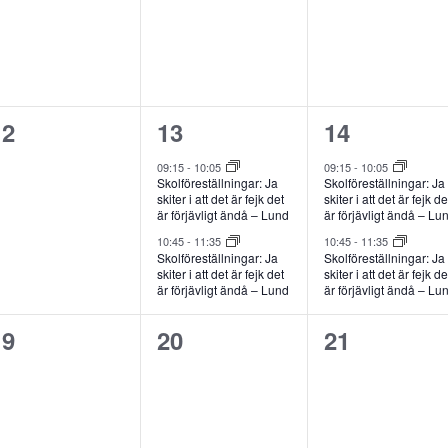
0
2
2
12
13
14
evenemang,
evenemang,
evenemang
09:15
-
10:05
09:15
-
10:05
Skolföreställningar: Ja
Skolföreställningar: Ja
skiter i att det är fejk det
skiter i att det är fejk de
är förjävligt ändå – Lund
är förjävligt ändå – Lu
10:45
-
11:35
10:45
-
11:35
Skolföreställningar: Ja
Skolföreställningar: Ja
skiter i att det är fejk det
skiter i att det är fejk de
är förjävligt ändå – Lund
är förjävligt ändå – Lu
0
0
0
19
20
21
evenemang,
evenemang,
evenemang