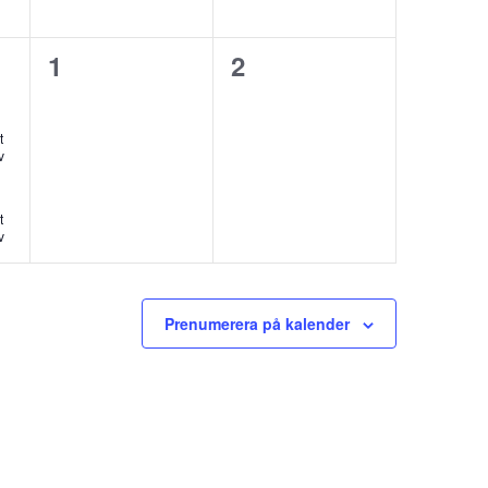
0
0
1
2
,
evenemang,
evenemang,
t
v
t
v
Prenumerera på kalender