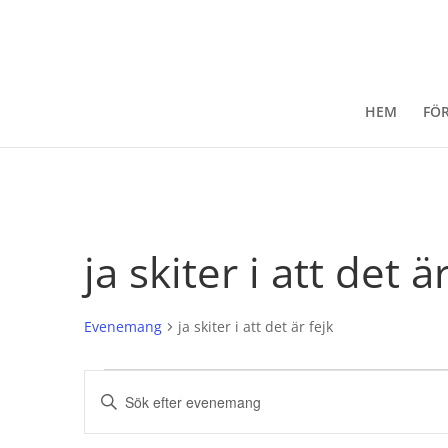
HEM
FÖ
ja skiter i att det ä
Evenemang
ja skiter i att det är fejk
Evenemang
Evenemang
Ange
Search
nyckelord.
and
Sök