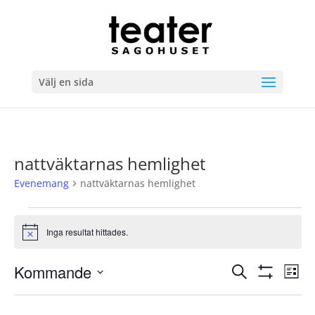
Välj en sida
nattväktarnas hemlighet
Evenemang
nattväktarnas hemlighet
Evenemang
Inga resultat hittades.
Notis
Evenema
Ev
Kommande
Sök
Lista
vyn
Search
Visa
Välj
Filter
and
datum.