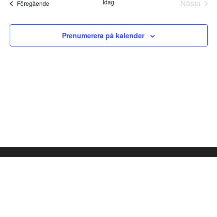
Idag
Nästa
Views
Evenemang
Föregående
Evene
Navigatio
Prenumerera på kalender