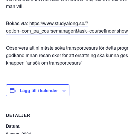
man vill.
Bokas via:
https://www.studyalong.se/?
option=com_pa_coursemanager&task=coursefinder.showP
Observera att ni måste söka transportresurs för detta progra
godkänd innan resan sker för att ersättning ska kunna ges.
knappen ”ansök om transportresurs”
Lägg till i kalender
DETALJER
Datum:
8 mars, 2024