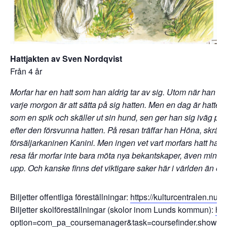
Hattjakten av Sven Nordqvist
Från 4 år
Morfar har en hatt som han aldrig tar av sig. Utom när han sk
varje morgon är att sätta på sig hatten. Men en dag är hatten pl
som en spik och skäller ut sin hund, sen ger han sig iväg på et
efter den försvunna hatten. På resan träffar han Höna, skrä
försäljarkaninen Kanini. Men ingen vet vart morfars hatt har t
resa får morfar inte bara möta nya bekantskaper, även minn
upp. Och kanske finns det viktigare saker här i världen än e
Biljetter offentliga föreställningar:
https://kulturcentralen.nu
Biljetter skolföreställningar (skolor inom Lunds kommun):
htt
option=com_pa_coursemanager&task=coursefinder.showP