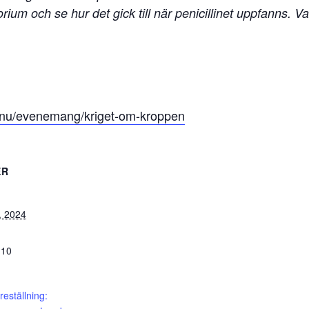
oratorium och se hur det gick till när penicillinet uppfanns
en.nu/evenemang/kriget-om-kroppen
ER
, 2024
:10
öreställning: