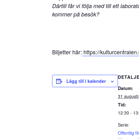
Därtill får vi följa med till ett lab
kommer på besök?
Biljetter här:
https://kulturcentral
DETALJ
Lägg till i kalender
Datum:
31 augusti
Tid:
12:30 - 13
Serie:
Offentlig f