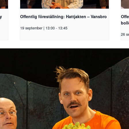
by
Offentlig föreställning: Hattjakten – Vansbro
Offe
bol
19 september | 13:00
-
13:45
26 s