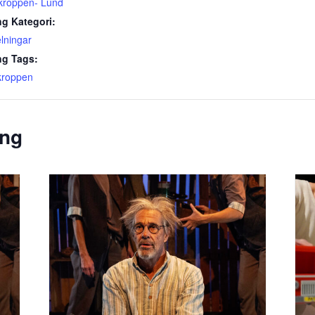
 kroppen- Lund
g Kategori:
lningar
g Tags:
kroppen
ang