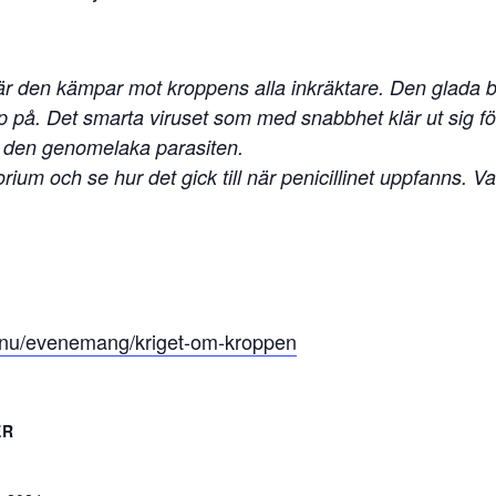
när den kämpar mot kroppens alla inkräktare. Den glada b
pp på. Det smarta viruset som med snabbhet klär ut sig för
t den genomelaka parasiten.
oratorium och se hur det gick till när penicillinet uppfanns
en.nu/evenemang/kriget-om-kroppen
ER