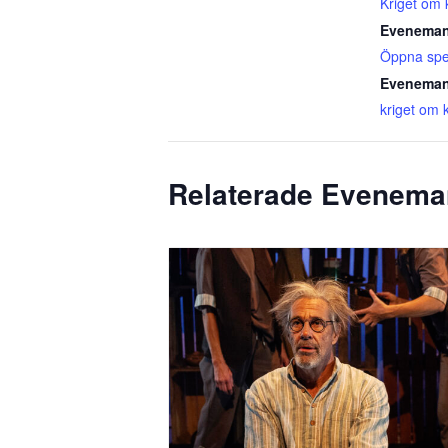
Kriget om
Eveneman
Öppna spe
Eveneman
kriget om 
Relaterade Evenem