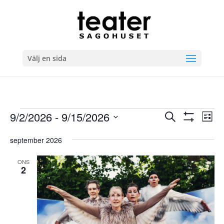
Välj en sida
Evenemang
Evenema
Ev
9/2/2026
 - 
9/15/2026
Sök
Lista
vyn
Search
Visa
Välj
Filter
and
september 2026
datum.
Views
ONS
Navigatio
2