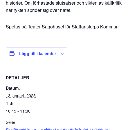
historier. Om förhastade slutsatser och vikten av källkritik
när rykten sprider sig över nätet.
Spelas på Teater Sagohuset för Staffanstorps Kommun
Lägg till i kalender
DETALJER
Datum:
13 januari, 2025
Tid:
10:45 - 11:30
Serie:
Skolföreställning- Ja skiter i att det är fejk det är förjävligt