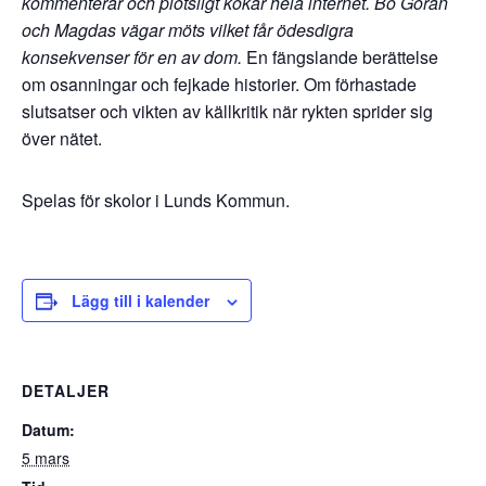
kommenterar och plötsligt kokar hela internet. Bo Göran
och Magdas vägar möts vilket får ödesdigra
konsekvenser för en av dom.
En fängslande berättelse
om osanningar och fejkade historier. Om förhastade
slutsatser och vikten av källkritik när rykten sprider sig
över nätet.
Spelas för skolor i Lunds Kommun.
Lägg till i kalender
DETALJER
Datum:
5 mars