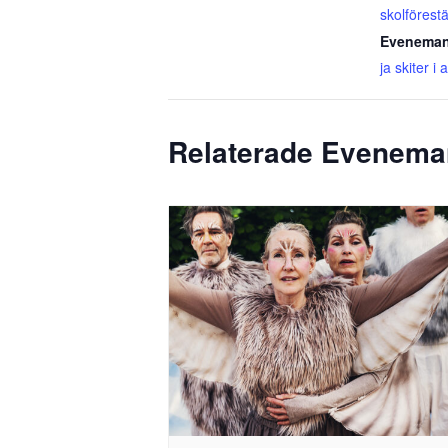
skolförestä
Eveneman
ja skiter i 
Relaterade Evenem