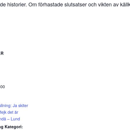
 historier. Om förhastade slutsatser och vikten av källkr
ER
:00
llning: Ja skiter
 fejk det är
 ändå – Lund
g Kategori: