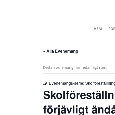
HEM
FÖ
« Alla Evenemang
Detta evenemang har redan ägt rum.
Evenemangs-serie:
Skolföreställning:
Skolföreställni
förjävligt änd