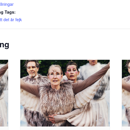
llningar
g Tags:
att det är fejk
ang