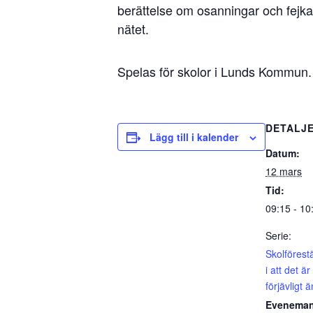
berättelse om osanningar och fejkade
nätet.
Spelas för skolor i Lunds Kommun.
DETALJ
Lägg till i kalender
Datum:
12 mars
Tid:
09:15 - 10
Serie:
Skolförestä
i att det är
förjävligt
Eveneman