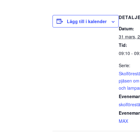
DETALJ
Lägg till i kalender
Datum:
31 mars, 
Tid:
09:10 - 09
Serie:
Skolförest
pjäsen om 
och lampa
Eveneman
skolförestä
Eveneman
MAX