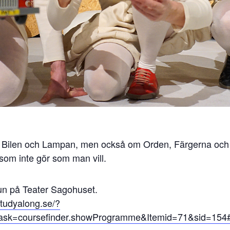
, Bilen och Lampan, men också om Orden, Färgerna och 
som inte gör som man vill.
un på Teater Sagohuset.
studyalong.se/?
ask=coursefinder.showProgramme&Itemid=71&sid=154