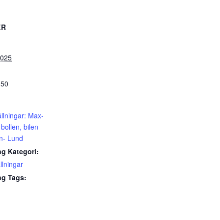
ER
2025
:50
ällningar: Max-
bollen, bilen
n- Lund
g Kategori:
llningar
g Tags: