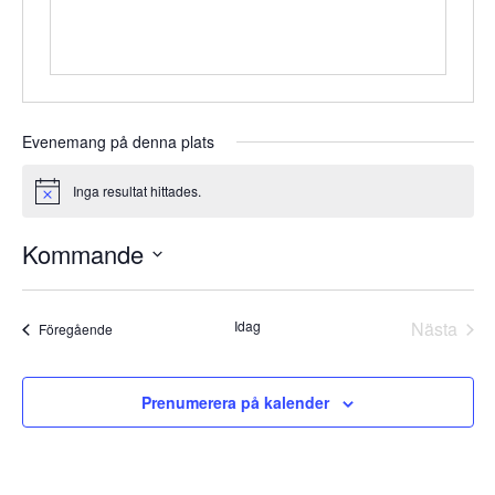
Evenemang på denna plats
Inga resultat hittades.
Notis
Kommande
Välj
datum.
Idag
Nästa
Evenemang
Föregående
Evene
Prenumerera på kalender