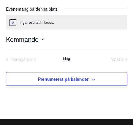
Evenemang på denna plats
Inga resultat hittades.
Notis
Kommande
Välj
datum.
Föregående
Idag
Nästa
Evenemang
Evene
Prenumerera på kalender