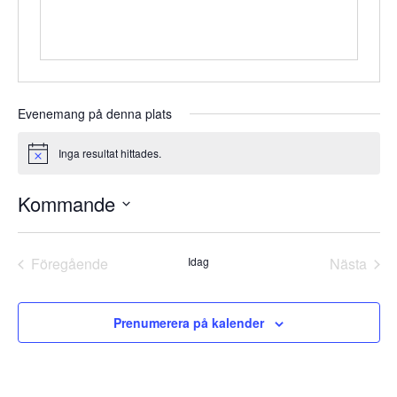
Evenemang på denna plats
Inga resultat hittades.
Notis
Kommande
Välj
datum.
Föregående
Idag
Nästa
Evenemang
Evene
Prenumerera på kalender