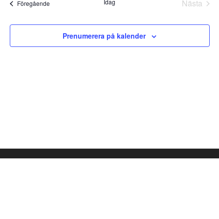
Idag
Nästa
Views
Evenemang
Föregående
Evene
Navigatio
Prenumerera på kalender