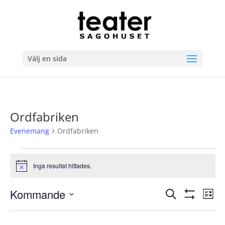
Välj en sida
Ordfabriken
Evenemang
Ordfabriken
Evenemang
Inga resultat hittades.
Notis
Evenema
Ev
Kommande
Sök
Lista
vyn
Search
Visa
Välj
Filter
and
datum.