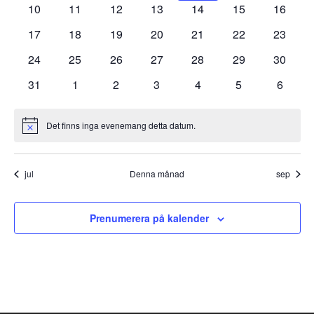
0
0
0
0
0
0
0
10
11
12
13
14
15
16
evenemang
evenemang
evenemang
evenemang
evenemang
evenemang
evenem
0
0
0
0
0
0
0
17
18
19
20
21
22
23
evenemang
evenemang
evenemang
evenemang
evenemang
evenemang
evenem
0
0
0
0
0
0
0
24
25
26
27
28
29
30
evenemang
evenemang
evenemang
evenemang
evenemang
evenemang
evenem
0
0
0
0
0
0
0
31
1
2
3
4
5
6
evenemang
evenemang
evenemang
evenemang
evenemang
evenemang
evene
Det finns inga evenemang detta datum.
Notis
jul
Denna månad
sep
Prenumerera på kalender