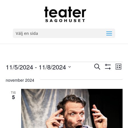
Välj en sida
Evenemang
Evenema
Ev
11/5/2024
 - 
11/8/2024
Sök
Lista
vyn
Search
Visa
Välj
Filter
and
november 2024
datum.
Views
TIS
Navigatio
5