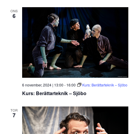
ONS
6
6 november, 2024 | 13:00
-
16:00
Kurs: Berättarteknik – Sjöbo
Kurs: Berättarteknik – Sjöbo
TOR
7