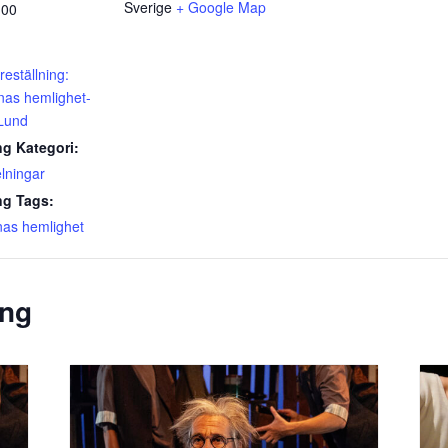
Sverige
+ Google Map
:00
öreställning:
nas hemlighet-
 Lund
g Kategori:
lningar
g Tags:
nas hemlighet
ang