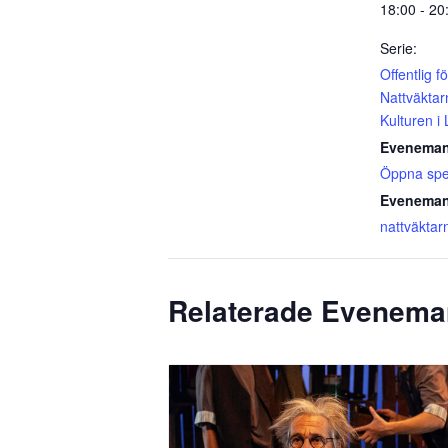
18:00 - 20
Serie:
Offentlig f
Nattväktar
Kulturen i
Eveneman
Öppna spe
Eveneman
nattväktar
Relaterade Evenem