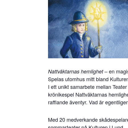
– en magis
Nattväktarnas hemlighet
Spelas utomhus mitt bland Kulturen
I ett unikt samarbete mellan Teater
krönikespel Nattväktarnas hemlighet
rafflande äventyr. Vad är egentli
Med 20 medverkande skådespelare, 
sommarteater på Kulturen i Lund.