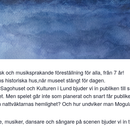
k och musiksprakande föreställning för alla, från 7 år!
s historiska hus,när museet stängt för dagen.
 Sagohuset och Kulturen i Lund bjuder vi in publiken till
. Men spelet går inte som planerat och snart får publike
gen nattväktarnas hemlighet? Och hur undviker man Mogu
musiker, dansare och sångare på scenen bjuder vi in til