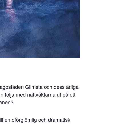
 sagostaden Glimsta och dess årliga
n följa med nattväktarna ut på ett
lanen?
l en oförglömlig och dramatisk