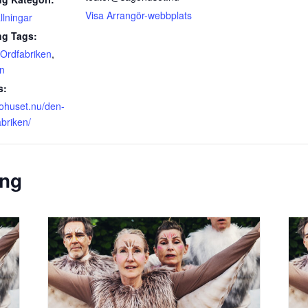
Visa Arrangör-webbplats
llningar
g Tags:
 Ordfabriken
,
en
s:
gohuset.nu/den-
abriken/
ang