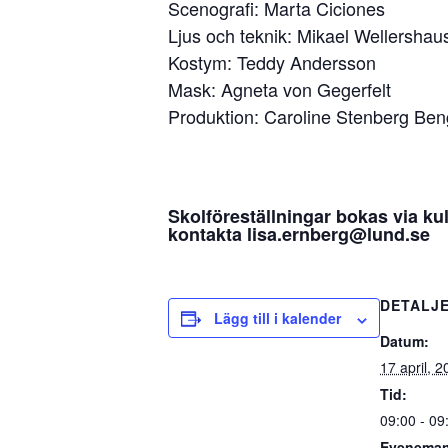
Scenografi: Marta Ciciones
Ljus och teknik: Mikael Wellershau
Kostym: Teddy Andersson
Mask: Agneta von Gegerfelt
Produktion: Caroline Stenberg Be
Skolföreställningar bokas via k
kontakta lisa.ernberg@lund.se
DETALJ
Lägg till i kalender
Datum:
17 april, 
Tid:
09:00 - 09
Eveneman