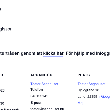
s
ngtsson
ulturtråden genom att
klicka här
. För hjälp med inlogg
ER
ARRANGÖR
PLATS
Teater Sagohuset
Teater Sagohuset
Telefon
Hyllegränd 16
2023
046122141
Lund
,
22359
+ Goog
E-post
Map
:30
teater@sagohuset.nu
g Kategori: