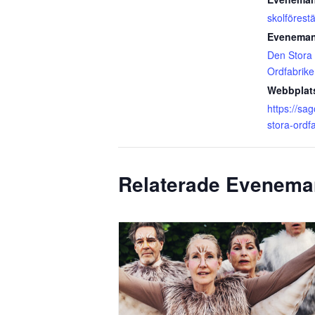
skolförestä
Eveneman
Den Stora
Ordfabrik
Webbplat
https://sa
stora-ordf
Relaterade Evenem